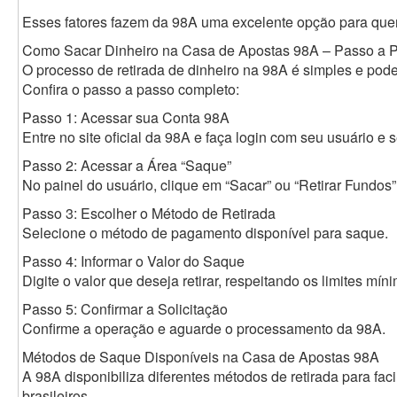
Esses fatores fazem da 98A uma excelente opção para quem
Como Sacar Dinheiro na Casa de Apostas 98A – Passo a 
O processo de retirada de dinheiro na 98A é simples e pod
Confira o passo a passo completo:
Passo 1: Acessar sua Conta 98A
Entre no site oficial da 98A e faça login com seu usuário e 
Passo 2: Acessar a Área “Saque”
No painel do usuário, clique em “Sacar” ou “Retirar Fundos”
Passo 3: Escolher o Método de Retirada
Selecione o método de pagamento disponível para saque.
Passo 4: Informar o Valor do Saque
Digite o valor que deseja retirar, respeitando os limites mí
Passo 5: Confirmar a Solicitação
Confirme a operação e aguarde o processamento da 98A.
Métodos de Saque Disponíveis na Casa de Apostas 98A
A 98A disponibiliza diferentes métodos de retirada para fac
brasileiros.