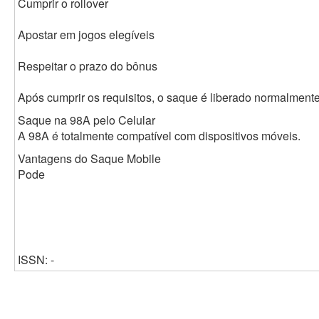
Cumprir o rollover
Apostar em jogos elegíveis
Respeitar o prazo do bônus
Após cumprir os requisitos, o saque é liberado normalmente
Saque na 98A pelo Celular
A 98A é totalmente compatível com dispositivos móveis.
Vantagens do Saque Mobile
Pode
ISSN: -