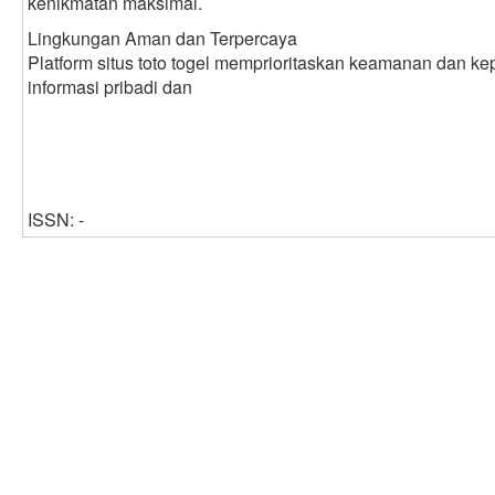
kenikmatan maksimal.
Lingkungan Aman dan Terpercaya
Platform situs toto togel memprioritaskan keamanan dan 
informasi pribadi dan
ISSN: -