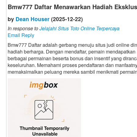
Bmw777 Daftar Menawarkan Hadiah Eksklus
by
Dean Houser
(2025-12-22)
In response to
Jelajahi Situs Toto Online Terpercaya
Email Reply
Bmw777 Daftar adalah gerbang menuju situs judi online d
hadiah berharga. Dengan mendaftar, pemain mendapatkan 
berbagai permainan beserta bonus dan insentif yang dira
keseluruhan. Memahami proses pendaftaran dan manfaatn
memaksimalkan peluang mereka sambil menikmati permai