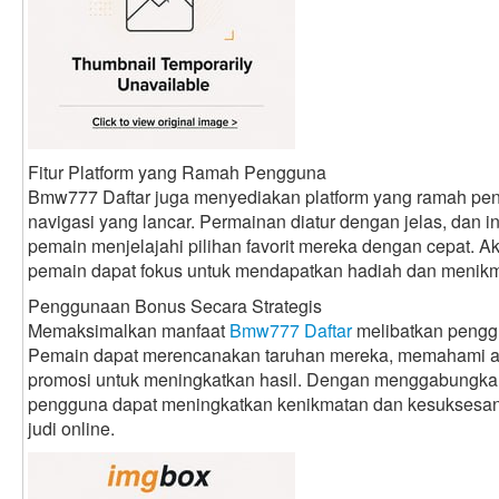
Fitur Platform yang Ramah Pengguna
Bmw777 Daftar juga menyediakan platform yang ramah pe
navigasi yang lancar. Permainan diatur dengan jelas, dan i
pemain menjelajahi pilihan favorit mereka dengan cepat. A
pemain dapat fokus untuk mendapatkan hadiah dan menikma
Penggunaan Bonus Secara Strategis
Memaksimalkan manfaat
Bmw777 Daftar
melibatkan penggu
Pemain dapat merencanakan taruhan mereka, memahami a
promosi untuk meningkatkan hasil. Dengan menggabungkan 
pengguna dapat meningkatkan kenikmatan dan kesuksesan 
judi online.