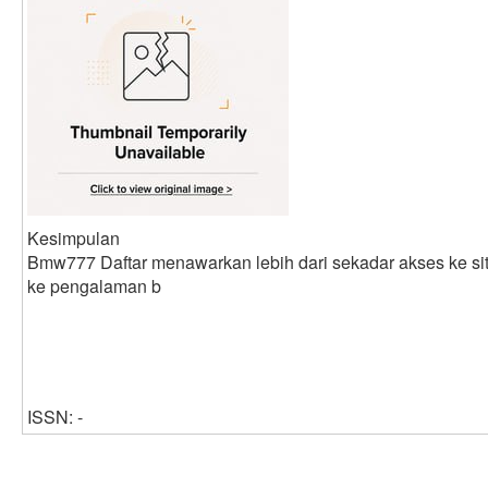
Kesimpulan
Bmw777 Daftar menawarkan lebih dari sekadar akses ke situ
ke pengalaman b
ISSN: -