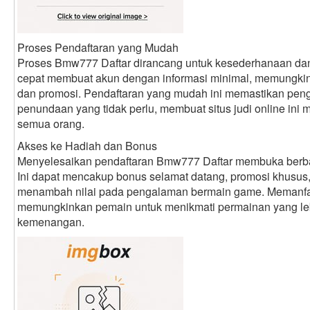
Proses Pendaftaran yang Mudah
Proses Bmw777 Daftar dirancang untuk kesederhanaan da
cepat membuat akun dengan informasi minimal, memungki
dan promosi. Pendaftaran yang mudah ini memastikan pen
penundaan yang tidak perlu, membuat situs judi online in
semua orang.
Akses ke Hadiah dan Bonus
Menyelesaikan pendaftaran Bmw777 Daftar membuka berba
Ini dapat mencakup bonus selamat datang, promosi khusus, d
menambah nilai pada pengalaman bermain game. Memanfaatk
memungkinkan pemain untuk menikmati permainan yang le
kemenangan.