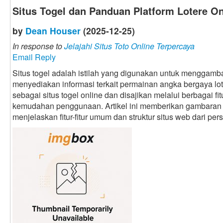
Situs Togel dan Panduan Platform Lotere On
by
Dean Houser
(2025-12-25)
In response to
Jelajahi Situs Toto Online Terpercaya
Email Reply
Situs togel adalah istilah yang digunakan untuk menggamba
menyediakan informasi terkait permainan angka bergaya loter
sebagai situs togel online dan disajikan melalui berbagai fi
kemudahan penggunaan. Artikel ini memberikan gambaran inf
menjelaskan fitur-fitur umum dan struktur situs web dari per