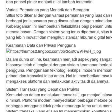
dan ponsel pintar menjadi nilai tambah tersendiri.
Variasi Permainan yang Menarik dan Beragam
Situs toto dikenal dengan variasi permainan yang luas da
berbagai jenis pasaran yang disesuaikan dengan minat dan
Keberagaman ini memberikan fleksibilitas bagi pemain un
merasa bosan. Dengan sistem yang terus diperbarui, situ
yang lebih inovatif dan mengikuti standar hiburan digital terk
Keamanan Data dan Privasi Pengguna
Dalam dunia online, keamanan menjadi aspek yang sangat p
biasanya telah dilengkapi dengan sistem keamanan berlapis
pengguna. Penggunaan teknologi enkripsi modern memban
pribadi dan transaksi tetap aman. Hal ini memberikan rasa
mengakses platform dan melakukan aktivitas di dalamnya.
Sistem Transaksi yang Cepat dan Praktis
Kemudahan dalam melakukan transaksi juga menjadi ala
diminati. Platform modern menyediakan berbagai metode p
sehingga pengguna tidak perlu menunggu lama untuk mem
Sistem transaksi yang efisien ini mencerminkan komitmen s