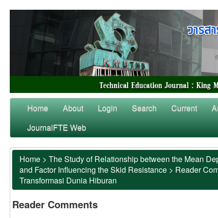
Home
About
Login
Search
Current
A
JournalFTE Web
Home
>
The Study of Relationship between the Mean Dep
and Factor Influencing the Skid Resistance
>
Reader Co
Transformasi Dunia Hiburan
Reader Comments