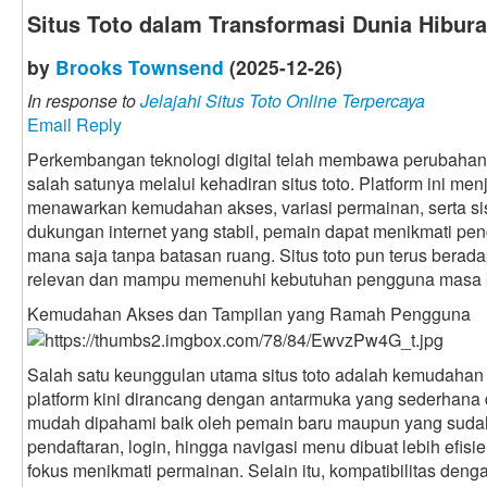
Situs Toto dalam Transformasi Dunia Hibur
by
Brooks Townsend
(2025-12-26)
In response to
Jelajahi Situs Toto Online Terpercaya
Email Reply
Perkembangan teknologi digital telah membawa perubahan 
salah satunya melalui kehadiran situs toto. Platform ini m
menawarkan kemudahan akses, variasi permainan, serta s
dukungan internet yang stabil, pemain dapat menikmati pe
mana saja tanpa batasan ruang. Situs toto pun terus beradap
relevan dan mampu memenuhi kebutuhan pengguna masa k
Kemudahan Akses dan Tampilan yang Ramah Pengguna
Salah satu keunggulan utama situs toto adalah kemudahan 
platform kini dirancang dengan antarmuka yang sederhan
mudah dipahami baik oleh pemain baru maupun yang suda
pendaftaran, login, hingga navigasi menu dibuat lebih efi
fokus menikmati permainan. Selain itu, kompatibilitas deng