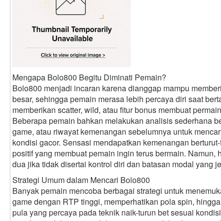
Mengapa Bolo800 Begitu Diminati Pemain?
Bolo800 menjadi incaran karena dianggap mampu memberi
besar, sehingga pemain merasa lebih percaya diri saat bertar
memberikan scatter, wild, atau fitur bonus membuat permaina
Beberapa pemain bahkan melakukan analisis sederhana be
game, atau riwayat kemenangan sebelumnya untuk mencari
kondisi gacor. Sensasi mendapatkan kemenangan berturut-t
positif yang membuat pemain ingin terus bermain. Namun, h
dua jika tidak disertai kontrol diri dan batasan modal yang je
Strategi Umum dalam Mencari Bolo800
Banyak pemain mencoba berbagai strategi untuk menemu
game dengan RTP tinggi, memperhatikan pola spin, hingg
pula yang percaya pada teknik naik-turun bet sesuai kondisi