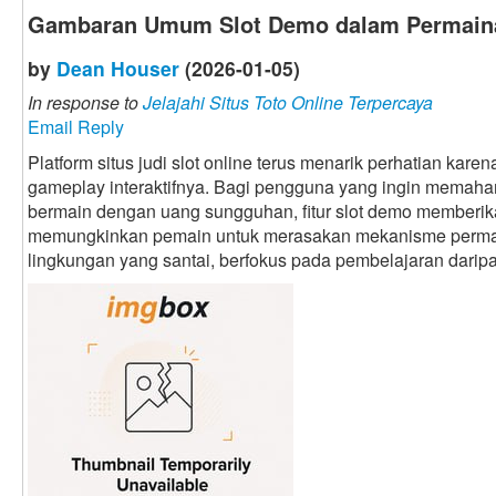
Gambaran Umum Slot Demo dalam Permain
by
Dean Houser
(2026-01-05)
In response to
Jelajahi Situs Toto Online Terpercaya
Email Reply
Platform situs judi slot online terus menarik perhatian kar
gameplay interaktifnya. Bagi pengguna yang ingin memaha
bermain dengan uang sungguhan, fitur slot demo memberika
memungkinkan pemain untuk merasakan mekanisme permain
lingkungan yang santai, berfokus pada pembelajaran daripa