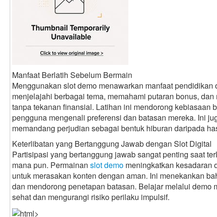
Manfaat Berlatih Sebelum Bermain
Menggunakan slot demo menawarkan manfaat pendidikan di
menjelajahi berbagai tema, memahami putaran bonus, dan
tanpa tekanan finansial. Latihan ini mendorong kebiasaa
pengguna mengenali preferensi dan batasan mereka. Ini j
memandang perjudian sebagai bentuk hiburan daripada hasi
Keterlibatan yang Bertanggung Jawab dengan Slot Digital
Partisipasi yang bertanggung jawab sangat penting saat terli
mana pun. Permainan
slot demo
meningkatkan kesadaran
untuk merasakan konten dengan aman. Ini menekankan bahw
dan mendorong penetapan batasan. Belajar melalui demo m
sehat dan mengurangi risiko perilaku impulsif.