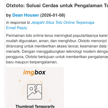
Olxtoto: Solusi Cerdas untuk Pengalaman T
by
Dean Houser
(2026-01-08)
In response to
Jelajahi Situs Toto Online Terpercaya
Email Reply
Permainan toto online terus meningkat popularitasnya kare
mudah digunakan, aman, dan menghibur. Olxtoto menonjol s
dirancang untuk memberikan akses lancar, keamanan data 
menarik. Dengan menggabungkan teknologi modern denga
pengguna, Olxtoto bertujuan untuk memberikan pengalama
baru maupun berpengalaman.