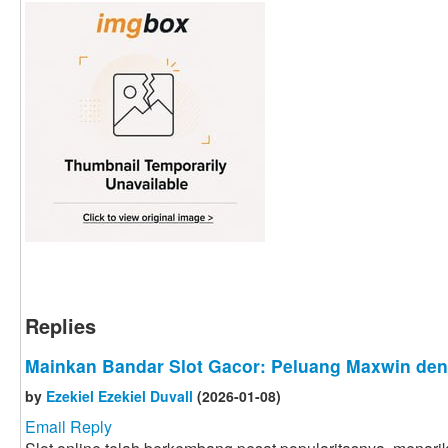
Replies
Mainkan Bandar Slot Gacor: Peluang Maxwin den
by
Ezekiel Ezekiel Duvall
(2026-01-08)
Email Reply