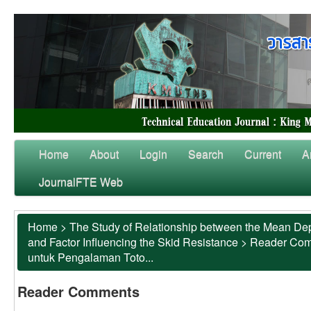
Home
About
Login
Search
Current
A
JournalFTE Web
Home
>
The Study of Relationship between the Mean Dep
and Factor Influencing the Skid Resistance
>
Reader Co
untuk Pengalaman Toto...
Reader Comments