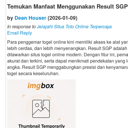
Temukan Manfaat Menggunakan Result SGP
by
Dean Houser
(2026-01-09)
In response to
Jelajahi Situs Toto Online Terpercaya
Email Reply
Para penggemar togel online kini memiliki akses ke alat y
lebih cerdas, dan lebih menyenangkan. Result SGP adalah s
ditawarkan situs togel online modern. Dengan fitur ini, pe
akurat dan terkini, serta dapat menikmati pendekatan yang 
angka. Result SGP menggabungkan presisi dan kenyaman
togel secara keseluruhan.