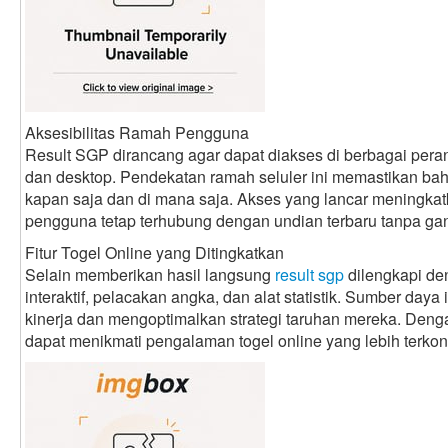
Aksesibilitas Ramah Pengguna
Result SGP dirancang agar dapat diakses di berbagai peran
dan desktop. Pendekatan ramah seluler ini memastikan ba
kapan saja dan di mana saja. Akses yang lancar mening
pengguna tetap terhubung dengan undian terbaru tanpa ga
Fitur Togel Online yang Ditingkatkan
Selain memberikan hasil langsung
result sgp
dilengkapi den
interaktif, pelacakan angka, dan alat statistik. Sumber da
kinerja dan mengoptimalkan strategi taruhan mereka. De
dapat menikmati pengalaman togel online yang lebih terko