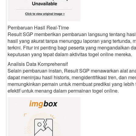
Pembaruan Hasil Real-Time
Result SGP memberikan pembaruan langsung tentang hasil
hasil yang akurat tanpa menunggu laporan yang tertunda, 
terkini. Fitur ini penting bagi peserta yang mengandalkan 
keputusan yang tepat dalam aktivitas togel online mereka.
Analisis Data Komprehensif
Selain pembaruan instan, Result SGP menawarkan alat anal
dapat meninjau hasil historis, mengidentifikasi tren, dan memp
memungkinkan pemain untuk membuat prediksi yang lebih 
efektif untuk menang dalam permainan togel online.