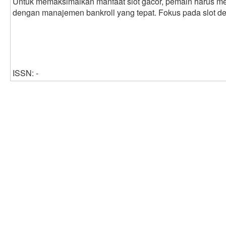
Untuk memaksimalkan manfaat slot gacor, pemain harus m
dengan manajemen bankroll yang tepat. Fokus pada slot d
ISSN: -