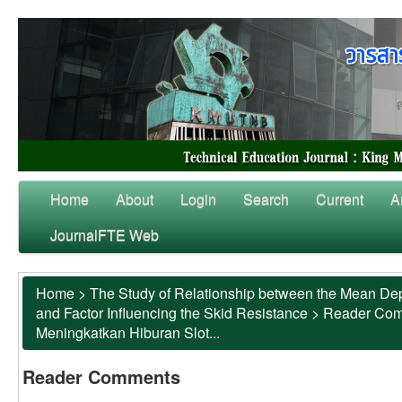
Home
About
Login
Search
Current
A
JournalFTE Web
Home
>
The Study of Relationship between the Mean Dep
and Factor Influencing the Skid Resistance
>
Reader Co
Meningkatkan Hiburan Slot...
Reader Comments