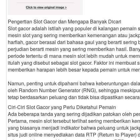
Pengertian Slot Gacor dan Mengapa Banyak Dicari
Slot gacor adalah istilah yang populer di kalangan pemain
mesin slot yang sering memberikan kemenangan atau jackpo
harfiah, gacor berasal dari bahasa gaul yang berarti sering
perjudian berarti mesin yang sering memberikan hasil. B
periode tertentu di mana mesin slot lebih mudah untuk m
itulah yang disebut sebagai slot gacor. Faktor ini membuat s
memberikan harapan lebih besar kepada pemain untuk me
Namun, penting untuk dipahami bahwa keberuntungan dala
oleh Random Number Generator (RNG), sehingga meskipun 
tetap berdasarkan peluang dan tidak bisa dipastikan secara
Ciri-Ciri Slot Gacor yang Perlu Diketahui Pemain
Ada beberapa tanda yang sering dijadikan patokan oleh pem
Pertama, mesin slot tersebut terlihat sering memberikan ke
yang biasanya menjadi indikator bahwa peluang untuk jac
situs judi online menyediakan data RTP (Return to Player)