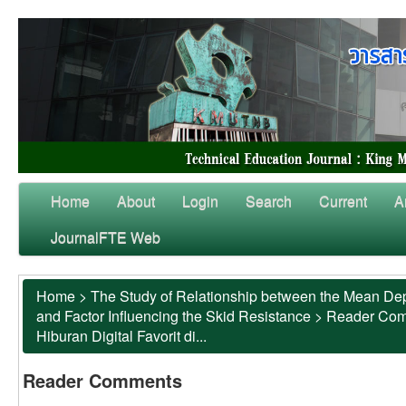
Home
About
Login
Search
Current
A
JournalFTE Web
Home
>
The Study of Relationship between the Mean Dep
and Factor Influencing the Skid Resistance
>
Reader Co
Hiburan Digital Favorit di...
Reader Comments