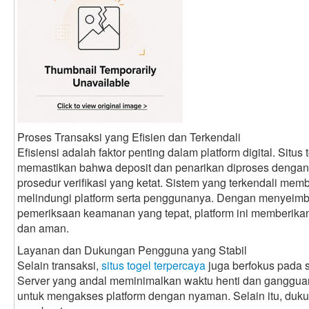
Proses Transaksi yang Efisien dan Terkendali
Efisiensi adalah faktor penting dalam platform digital. Situs
memastikan bahwa deposit dan penarikan diproses dengan
prosedur verifikasi yang ketat. Sistem yang terkendali m
melindungi platform serta penggunanya. Dengan menyeim
pemeriksaan keamanan yang tepat, platform ini memberika
dan aman.
Layanan dan Dukungan Pengguna yang Stabil
Selain transaksi,
situs togel terpercaya
juga berfokus pada s
Server yang andal meminimalkan waktu henti dan ganggu
untuk mengakses platform dengan nyaman. Selain itu, duk