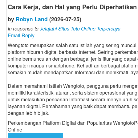
Cara Kerja, dan Hal yang Perlu Diperhatikan
by
Robyn Land
(2026-07-25)
In response to
Jelajahi Situs Toto Online Terpercaya
Email Reply
Wengtoto merupakan salah satu istilah yang sering munc
platform hiburan digital berbasis internet. Seiring perkemb
online bermunculan dengan berbagai jenis fitur yang dapat 
komputer maupun smartphone. Kehadiran berbagai platform
semakin mudah mendapatkan informasi dan menikmati layan
Dalam memahami istilah Wengtoto, pengguna perlu mengeta
memiliki karakteristik, aturan, serta sistem operasional yan
untuk melakukan pencarian informasi secara menyeluruh
layanan digital. Pemahaman yang baik dapat membantu p
dengan lebih bijak.
Perkembangan Platform Digital dan Popularitas Wengtoto
Online