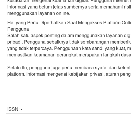
kesadaran mengenai keamanan digital. Pengguna internet ha
informasi yang belum jelas sumbernya serta memahami ris
menggunakan layanan online.
Hal yang Perlu Diperhatikan Saat Mengakses Platform Onl
Pengguna
Salah satu aspek penting dalam menggunakan layanan dig
pribadi. Pengguna sebaiknya tidak sembarangan memberikan
yang tidak terpercaya. Penggunaan kata sandi yang kuat, 
memastikan keamanan perangkat merupakan langkah dasar 
Selain itu, pengguna juga perlu membaca syarat dan keten
platform. Informasi mengenai kebijakan privasi, aturan pen
ISSN: -