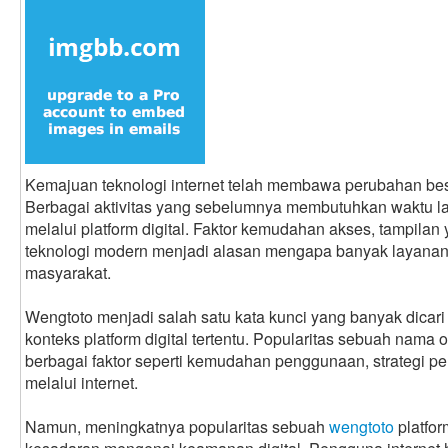
Kemajuan teknologi internet telah membawa perubahan bes
Berbagai aktivitas yang sebelumnya membutuhkan waktu la
melalui platform digital. Faktor kemudahan akses, tampila
teknologi modern menjadi alasan mengapa banyak layanan
masyarakat.
Wengtoto menjadi salah satu kata kunci yang banyak dicari
konteks platform digital tertentu. Popularitas sebuah nama 
berbagai faktor seperti kemudahan penggunaan, strategi p
melalui internet.
Namun, meningkatnya popularitas sebuah
wengtoto
platfor