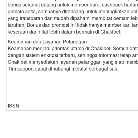
bonus selamat datang untuk member baru, cashback harian
pemain setia, semuanya dirancang untuk meningkatkan p
yang transparan dan mudah dipahami membuat pemain leb
taruhan. Bonus dan promosi ini tidak hanya memberikan t
keseruan dan nilai lebih dalam bermain di Chakibet.
Keamanan dan Layanan Pelanggan
Keamanan menjadi prioritas utama di Chakibet. Semua data
dengan sistem enkripsi terbaru, sehingga informasi tetap a
Chakibet menyediakan layanan pelanggan yang siap memban
Tim support dapat dihubungi melalui berbagai salu
ISSN: -