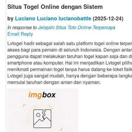
Situs Togel Online dengan Sistem
by
Luciano Luciano lucianobattle
(2025-12-24)
In response to
Jelajahi Situs Toto Online Terpercaya
Email Reply
Lvtogel hadir sebagai salah satu platform togel online t
akses bagi para pemain di seluruh Indonesia. Dengan anta
pengguna dapat melakukan taruhan togel kapan saja dan 
smartphone atau komputer. Hal ini menjadikan Lvtogel pili
menikmati permainan togel tanpa harus datang ke loket fisik.
Lvtogel juga sangat mudah, hanya dengan beberapa langk
memulai taruhan dengan aman dan nyaman.