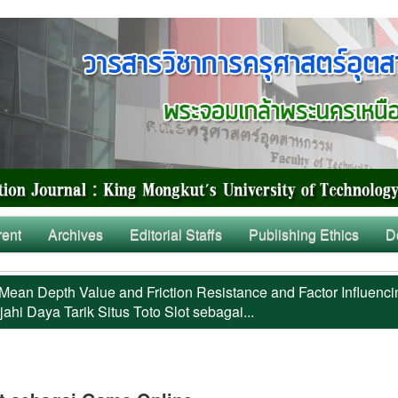
rent
Archives
Editorial Staffs
Publishing Ethics
D
Mean Depth Value and Friction Resistance and Factor Influenci
ahi Daya Tarik Situs Toto Slot sebagai...