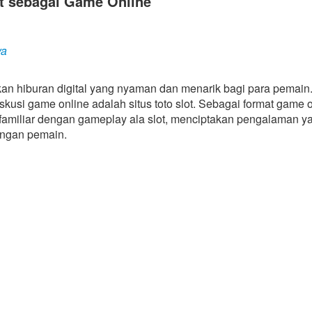
ot sebagai Game Online
ya
an hiburan digital yang nyaman dan menarik bagi para pemain
kusi game online adalah situs toto slot. Sebagai format game o
amiliar dengan gameplay ala slot, menciptakan pengalaman y
angan pemain.