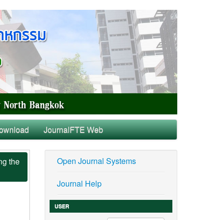
ownload
JournalFTE Web
Open Journal Systems
ng the
Journal Help
USER