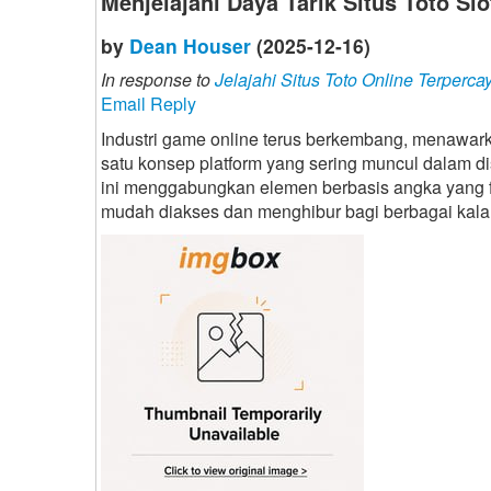
Menjelajahi Daya Tarik Situs Toto Sl
by
Dean Houser
(2025-12-16)
In response to
Jelajahi Situs Toto Online Terperca
Email Reply
Industri game online terus berkembang, menawark
satu konsep platform yang sering muncul dalam dis
ini menggabungkan elemen berbasis angka yang f
mudah diakses dan menghibur bagi berbagai kal