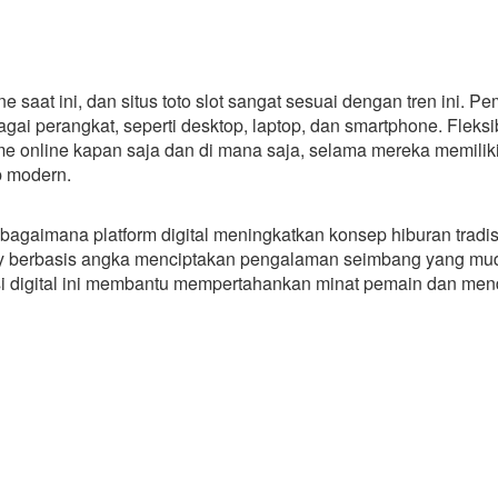
saat ini, dan situs toto slot sangat sesuai dengan tren ini. P
i perangkat, seperti desktop, laptop, dan smartphone. Fleksib
 online kapan saja dan di mana saja, selama mereka memilik
p modern.
agaimana platform digital meningkatkan konsep hiburan tradis
lay berbasis angka menciptakan pengalaman seimbang yang mu
si digital ini membantu mempertahankan minat pemain dan me