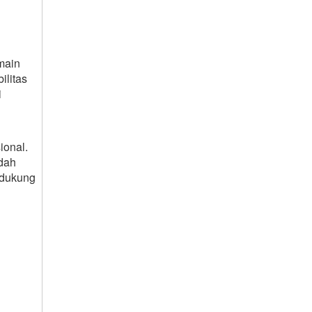
emain
ilitas
i
ional.
dah
ndukung