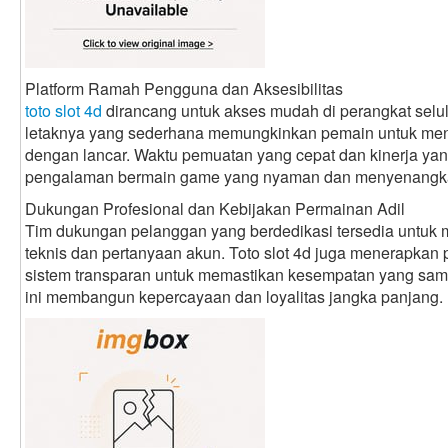
Platform Ramah Pengguna dan Aksesibilitas
toto slot 4d
dirancang untuk akses mudah di perangkat selul
letaknya yang sederhana memungkinkan pemain untuk men
dengan lancar. Waktu pemuatan yang cepat dan kinerja yang
pengalaman bermain game yang nyaman dan menyenangk
Dukungan Profesional dan Kebijakan Permainan Adil
Tim dukungan pelanggan yang berdedikasi tersedia untu
teknis dan pertanyaan akun. Toto slot 4d juga menerapkan 
sistem transparan untuk memastikan kesempatan yang sa
ini membangun kepercayaan dan loyalitas jangka panjang.