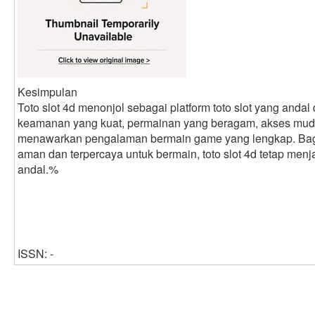
Kesimpulan
Toto slot 4d menonjol sebagai platform toto slot yang andal
keamanan yang kuat, permainan yang beragam, akses muda
menawarkan pengalaman bermain game yang lengkap. Bag
aman dan terpercaya untuk bermain, toto slot 4d tetap menj
andal.%
ISSN: -