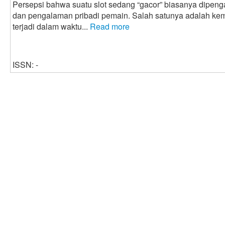
Persepsi bahwa suatu slot sedang “gacor” biasanya dipenga
dan pengalaman pribadi pemain. Salah satunya adalah ke
terjadi dalam waktu...
Read more
ISSN: -