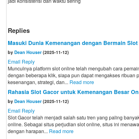
jadi konsistensi dan waktu sering
Replies
Masuki Dunia Kemenangan dengan Bermain Slot 
by
Dean Houser
(2025-11-12)
Email Reply
Munculnya platform slot online telah mengubah cara pemai
dengan beberapa klik, siapa pun dapat mengakses ribuan
kesenangan, strategi, dan...
Read more
Rahasia Slot Gacor untuk Kemenangan Besar On
by
Dean Houser
(2025-11-12)
Email Reply
Slot Gacor telah menjadi salah satu tren yang paling banyak
online. Sebagai situs perjudian slot online, situs ini men
dengan harapan...
Read more