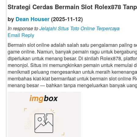
Strategi Cerdas Bermain Slot Rolex878 Tan
by
Dean Houser
(2025-11-12)
In response to
Jelajahi Situs Toto Online Terpercaya
Email Reply
Bermain slot online adalah salah satu pengalaman paling 
game online. Namun, banyak pemain ragu untuk bergabung
diperlukan untuk menang besar. Di sinilah Rolex878, platfo
menonjol. Situs ini memungkinkan pemain untuk memulai den
menikmati peluang mengesankan untuk meraih kemenangan b
membahas kiat-kiat bermanfaat untuk bermain slot online
menang besar — bahkan tanpa mengeluarkan banyak uang