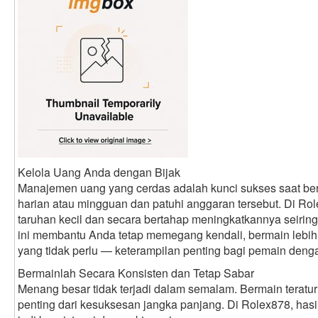
Kelola Uang Anda dengan Bijak
Manajemen uang yang cerdas adalah kunci sukses saat ber
harian atau mingguan dan patuhi anggaran tersebut. Di R
taruhan kecil dan secara bertahap meningkatkannya seirin
ini membantu Anda tetap memegang kendali, bermain lebih
yang tidak perlu — keterampilan penting bagi pemain denga
Bermainlah Secara Konsisten dan Tetap Sabar
Menang besar tidak terjadi dalam semalam. Bermain teratu
penting dari kesuksesan jangka panjang. Di Rolex878, hasil