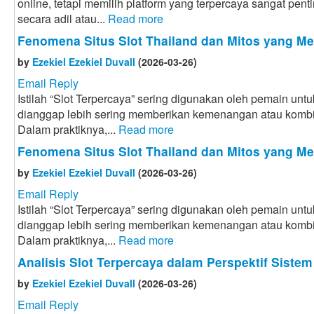
online, tetapi memilih platform yang terpercaya sangat pent
secara adil atau...
Read more
Fenomena Situs Slot Thailand dan Mitos yang Me
by
Ezekiel Ezekiel Duvall
(2026-03-26)
Email Reply
Istilah “Slot Terpercaya” sering digunakan oleh pemain u
dianggap lebih sering memberikan kemenangan atau kombina
Dalam praktiknya,...
Read more
Fenomena Situs Slot Thailand dan Mitos yang Me
by
Ezekiel Ezekiel Duvall
(2026-03-26)
Email Reply
Istilah “Slot Terpercaya” sering digunakan oleh pemain u
dianggap lebih sering memberikan kemenangan atau kombina
Dalam praktiknya,...
Read more
Analisis Slot Terpercaya dalam Perspektif Siste
by
Ezekiel Ezekiel Duvall
(2026-03-26)
Email Reply