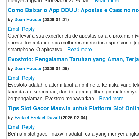
menyenangkan. Slot Gacor 2026 hari...
Read more
Como Baixar o App DDUU: Apostas e Cassino no 
by
Dean Houser
(2026-01-21)
Email Reply
Quer levar a sua experiência de apostas para o próximo n
acesso instantâneo aos melhores mercados esportivos e jo
smartphone. O aplicativo...
Read more
Evostoto: Pengalaman Taruhan yang Aman, Terj
by
Dean Houser
(2026-01-25)
Email Reply
Evostoto adalah platform taruhan online terkemuka yang t
keandalan, keamanan, dan beragam pilihan permainannya
berpengalaman, Evostoto menawarkan...
Read more
Tips Slot Gacor Maxwin untuk Platform Slot Onli
by
Ezekiel Ezekiel Duvall
(2026-02-04)
Email Reply
Bermain slot gacor maxwin adalah cara yang menyenangkan 