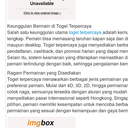
Keunggulan Bermain di Togel Terpercaya
Salah satu keunggulan utama
togel terpercaya
adalah kemu
lengkap. Pemain bisa memasang taruhan kapan saja dan di
maupun desktop. Togel terpercaya juga menyediakan berba
pendaftaran, cashback, dan promosi harian yang dapat me
Selain itu, sistem keamanan yang diterapkan memastikan dat
pemain terlindungi dengan baik, sehingga pengalaman ber
Ragam Permainan yang Disediakan
Togel terpercaya menawarkan berbagai jenis permainan yan
preferensi pemain. Mulai dari 4D, 3D, 2D, hingga permaina
colok naga, semuanya tersedia dengan aturan yang mudah d
menyediakan pasar internasional seperti Hongkong, Sing
pilihan, pemain memiliki kesempatan untuk mencoba berba
permainan yang sesuai dengan kemampuan dan gaya berm