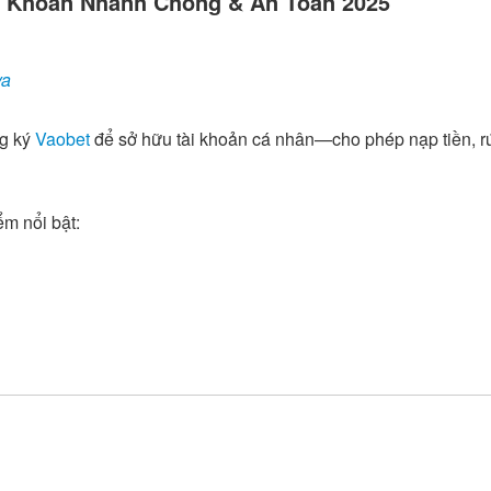
i Khoản Nhanh Chóng & An Toàn 2025
ya
ng ký
Vaobet
để sở hữu tài khoản cá nhân—cho phép nạp tiền, rút
ểm nổi bật: