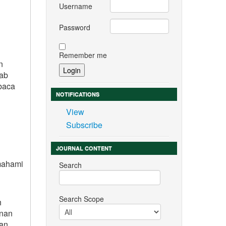
Username
Password
Remember me
n
wab
mbaca
NOTIFICATIONS
View
Subscribe
JOURNAL CONTENT
emahami
Search
Search Scope
h
anan
kan