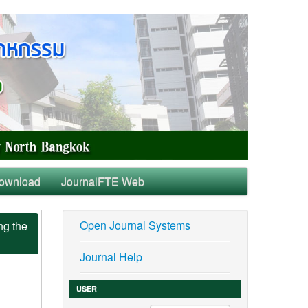
ownload
JournalFTE Web
Open Journal Systems
ng the
Journal Help
USER