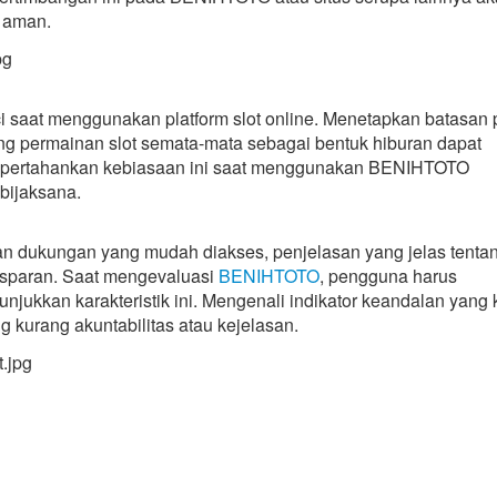
h aman.
i saat menggunakan platform slot online. Menetapkan batasan p
 permainan slot semata-mata sebagai bentuk hiburan dapat
empertahankan kebiasaan ini saat menggunakan BENIHTOTO
bijaksana.
an dukungan yang mudah diakses, penjelasan yang jelas tenta
nsparan. Saat mengevaluasi
BENIHTOTO
, pengguna harus
ukkan karakteristik ini. Mengenali indikator keandalan yang 
kurang akuntabilitas atau kejelasan.