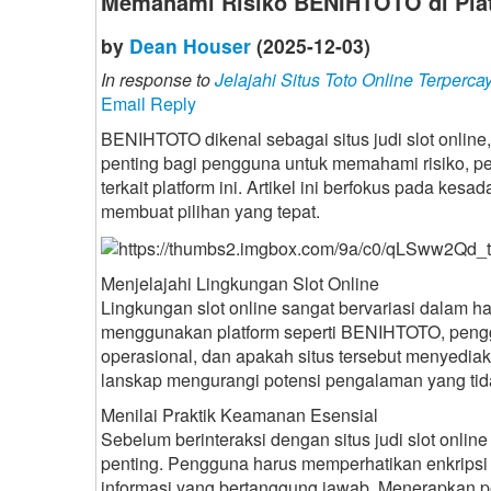
Memahami Risiko BENIHTOTO di Plat
by
Dean Houser
(2025-12-03)
In response to
Jelajahi Situs Toto Online Terperca
Email Reply
BENIHTOTO dikenal sebagai situs judi slot online
penting bagi pengguna untuk memahami risiko, 
terkait platform ini. Artikel ini berfokus pada k
membuat pilihan yang tepat.
Menjelajahi Lingkungan Slot Online
Lingkungan slot online sangat bervariasi dalam h
menggunakan platform seperti BENIHTOTO, pengg
operasional, dan apakah situs tersebut menyedia
lanskap mengurangi potensi pengalaman yang ti
Menilai Praktik Keamanan Esensial
Sebelum berinteraksi dengan situs judi slot onli
penting. Pengguna harus memperhatikan enkripsi 
informasi yang bertanggung jawab. Menerapkan p