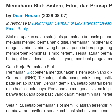
Memahami Slot: Sistem, Fitur, dan Prinsip
by
Dean Houser
(2026-08-07)
In response to
Keuntungan Bermain di Link alternatif Livesp
Email Reply
Slot merupakan salah satu jenis permainan berbasis pelua
mekanis menjadi permainan digital. Permainan ini dikenal
dengan simbol-simbol yang berputar pada beberapa gulung
memperoleh kombinasi simbol tertentu sesuai aturan permain
berbagai tema, desain, serta fitur yang membuat pengalam
Cara Kerja Permainan Slot
Permainan
Slot
bekerja menggunakan sistem acak yang d
Generator (RNG). Teknologi ini dirancang untuk menghasilka
pada setiap putaran. Dengan demikian, setiap putaran bers
oleh hasil sebelumnya. Pemahaman mengenai sistem ini p
bahwa tidak ada pola pasti yang dapat menjamin hasil terte
Selain itu, setiap permainan slot memiliki aturan tersendiri
pembayaran (payline), serta kombinasi simbol yang meng