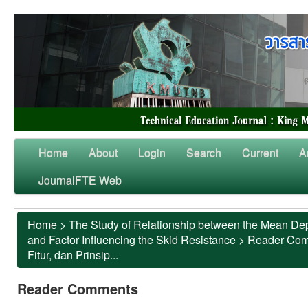
Home
About
Login
Search
Current
A
JournalFTE Web
Home
>
The Study of Relationship between the Mean Dep
and Factor Influencing the Skid Resistance
>
Reader Co
Fitur, dan Prinsip...
Reader Comments