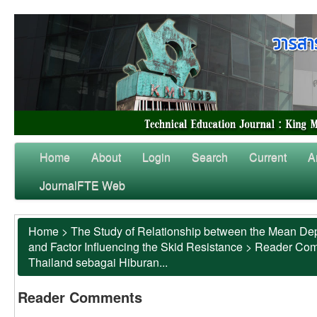
Home
About
Login
Search
Current
A
JournalFTE Web
Home
>
The Study of Relationship between the Mean Dep
and Factor Influencing the Skid Resistance
>
Reader Co
Thailand sebagai Hiburan...
Reader Comments