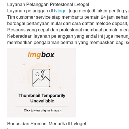
Layanan Pelanggan Profesional Lvtogel
Layanan pelanggan di
lvtogel
juga menjadi faktor penting y
Tim customer service siap membantu pemain 24 jam sehari
berbagai pertanyaan mulai dari cara daftar, metode deposit,
Respons yang cepat dan profesional membuat pemain mer
Keberadaan layanan pelanggan yang andal ini juga menun
memberikan pengalaman bermain yang memuaskan bagi se
Bonus dan Promosi Menarik di Lvtogel