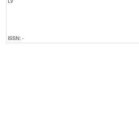
Lv
ISSN: -