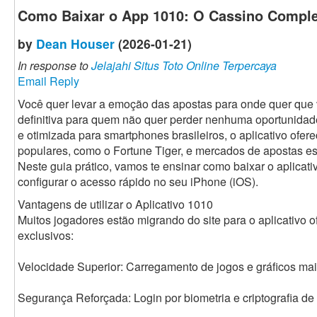
Como Baixar o App 1010: O Cassino Comple
by
Dean Houser
(2026-01-21)
In response to
Jelajahi Situs Toto Online Terpercaya
Email Reply
Você quer levar a emoção das apostas para onde quer que
definitiva para quem não quer perder nenhuma oportunidade
e otimizada para smartphones brasileiros, o aplicativo ofer
populares, como o Fortune Tiger, e mercados de apostas esp
Neste guia prático, vamos te ensinar como baixar o aplicat
configurar o acesso rápido no seu iPhone (iOS).
Vantagens de utilizar o Aplicativo 1010
Muitos jogadores estão migrando do site para o aplicativo o
exclusivos:
Velocidade Superior: Carregamento de jogos e gráficos ma
Segurança Reforçada: Login por biometria e criptografia de