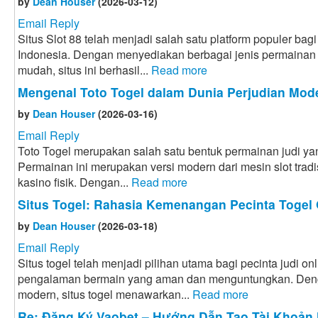
by
Dean Houser
(2026-03-12)
Email Reply
Situs Slot 88 telah menjadi salah satu platform populer bag
Indonesia. Dengan menyediakan berbagai jenis permainan s
mudah, situs ini berhasil...
Read more
Mengenal Toto Togel dalam Dunia Perjudian Mod
by
Dean Houser
(2026-03-16)
Email Reply
Toto Togel merupakan salah satu bentuk permainan judi yang
Permainan ini merupakan versi modern dari mesin slot tradi
kasino fisik. Dengan...
Read more
Situs Togel: Rahasia Kemenangan Pecinta Togel 
by
Dean Houser
(2026-03-18)
Email Reply
Situs togel telah menjadi pilihan utama bagi pecinta judi o
pengalaman bermain yang aman dan menguntungkan. Denga
modern, situs togel menawarkan...
Read more
Re: Đăng Ký Vaobet – Hướng Dẫn Tạo Tài Khoản