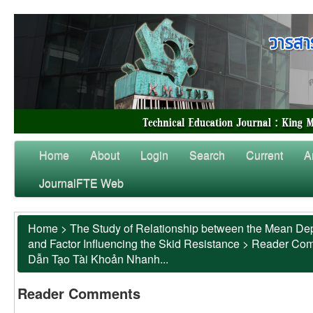
Home
About
Login
Search
Current
A
JournalFTE Web
Home
>
The Study of Relationship between the Mean Dep
and Factor Influencing the Skid Resistance
>
Reader Co
Dẫn Tạo Tài Khoản Nhanh...
Reader Comments