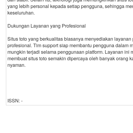
yang lebih personal kepada setiap pengguna, sehingga me
keseluruhan.
Dukungan Layanan yang Profesional
Situs toto yang berkualitas biasanya menyediakan layanan
profesional. Tim support siap membantu pengguna dalam m
mungkin terjadi selama penggunaan platform. Layanan ini m
membuat situs toto semakin dipercaya oleh banyak orang
nyaman.
ISSN: -