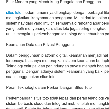
Fitur Modern yang Mendukung Pengalaman Pengguna
situs toto
modern umumnya dilengkapi dengan berbagai fitu
meningkatkan kenyamanan pengguna. Mulai dari tampilan 
sistem navigasi yang intuitif, semuanya dirancang agar p
yang lebih menyenangkan. situs toto juga sering menghadir
untuk mengikuti perkembangan teknologi dan kebutuhan pa
Keamanan Data dan Privasi Pengguna
Dalam penggunaan platform digital, keamanan menjadi hal y
terpercaya biasanya menerapkan sistem keamanan berlapis
Teknologi enkripsi dan perlindungan privasi menjadi bag
pengguna. Dengan adanya sistem keamanan yang baik, pe
saat menggunakan situs toto.
Peran Teknologi dalam Perkembangan Situs Toto
Perkembangan situs toto tidak lepas dari peran teknologi y
sistem berbasis cloud dan integrasi mobile telah memungkin
dan stabil. Selain itu, teknologi juga memungkinkan situs