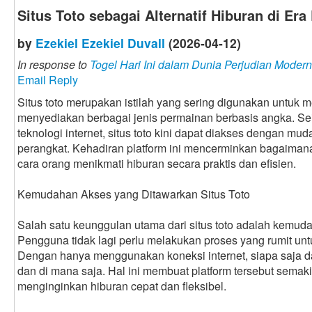
Situs Toto sebagai Alternatif Hiburan di Era 
by
Ezekiel Ezekiel Duvall
(2026-04-12)
In response to
Togel Hari Ini dalam Dunia Perjudian Modern
Email Reply
Situs toto merupakan istilah yang sering digunakan untuk 
menyediakan berbagai jenis permainan berbasis angka. S
teknologi internet, situs toto kini dapat diakses dengan mu
perangkat. Kehadiran platform ini mencerminkan bagaimana
cara orang menikmati hiburan secara praktis dan efisien.
Kemudahan Akses yang Ditawarkan Situs Toto
Salah satu keunggulan utama dari situs toto adalah kemuda
Pengguna tidak lagi perlu melakukan proses yang rumit unt
Dengan hanya menggunakan koneksi internet, siapa saja da
dan di mana saja. Hal ini membuat platform tersebut semak
menginginkan hiburan cepat dan fleksibel.