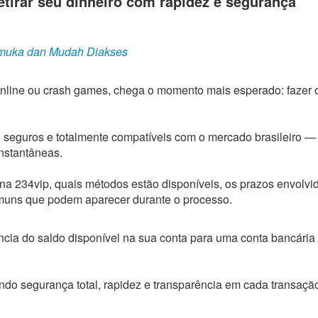
etirar seu dinheiro com rapidez e segurança
emuka dan Mudah Diakses
 online ou crash games, chega o momento mais esperado: fazer 
, seguros e totalmente compatíveis com o mercado brasileiro —
instantâneas.
a 234vip, quais métodos estão disponíveis, os prazos envolvi
omuns que podem aparecer durante o processo.
ncia do saldo disponível na sua conta para uma conta bancária
tindo segurança total, rapidez e transparência em cada transaçã