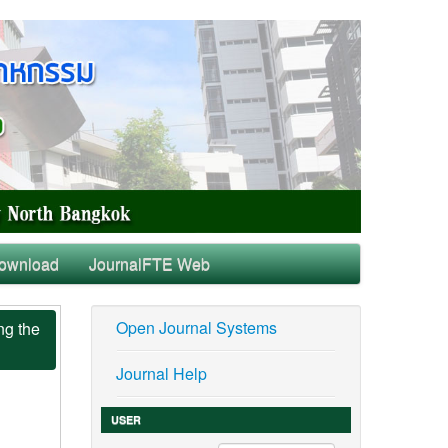
ownload
JournalFTE Web
Open Journal Systems
ng the
Journal Help
USER