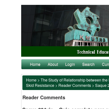
Home
About
Login
Search
Cur
Home
>
The Study of Relationship between the 
Skid Resistance
>
Reader Comments
>
Saque 23
Reader Comments