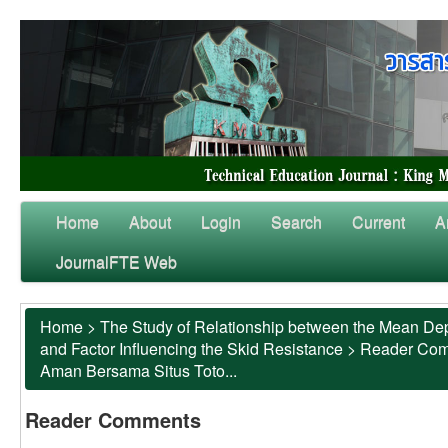
Home
About
Login
Search
Current
A
JournalFTE Web
Home
>
The Study of Relationship between the Mean Dep
and Factor Influencing the Skid Resistance
>
Reader Co
Aman Bersama Situs Toto...
Reader Comments