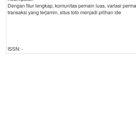
Dengan fitur lengkap, komunitas pemain luas, variasi perm
transaksi yang terjamin, situs toto menjadi pilihan ide
ISSN: -