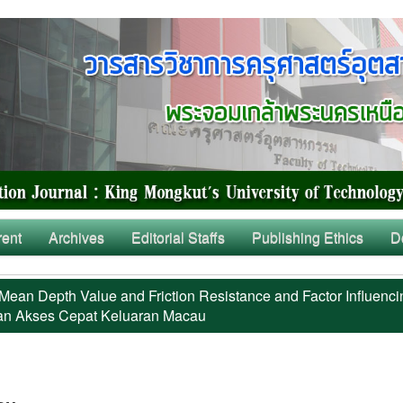
rent
Archives
Editorial Staffs
Publishing Ethics
D
Mean Depth Value and Friction Resistance and Factor Influenci
n Akses Cepat Keluaran Macau