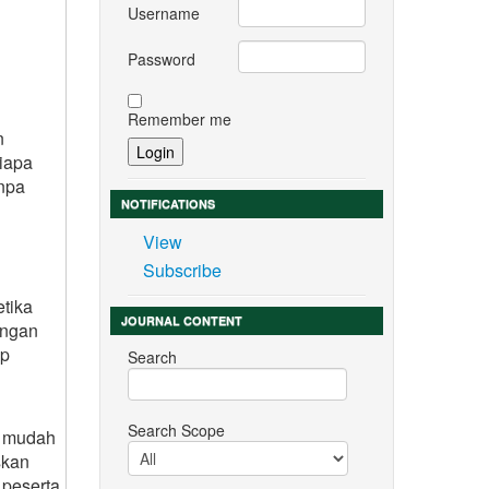
Username
Password
Remember me
n
siapa
anpa
NOTIFICATIONS
View
Subscribe
tika
JOURNAL CONTENT
angan
ap
Search
Search Scope
rm mudah
skan
 peserta