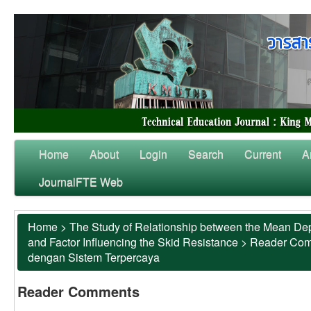
Home
About
Login
Search
Current
A
JournalFTE Web
Home
>
The Study of Relationship between the Mean Dep
and Factor Influencing the Skid Resistance
>
Reader Co
dengan Sistem Terpercaya
Reader Comments