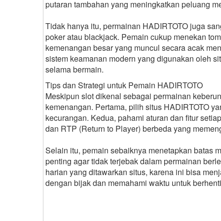
putaran tambahan yang meningkatkan peluang m
Tidak hanya itu, permainan HADIRTOTO juga sanga
poker atau blackjack. Pemain cukup menekan tom
kemenangan besar yang muncul secara acak menja
sistem keamanan modern yang digunakan oleh situ
selama bermain.
Tips dan Strategi untuk Pemain HADIRTOTO
Meskipun slot dikenal sebagai permainan keberu
kemenangan. Pertama, pilih situs HADIRTOTO yang 
kecurangan. Kedua, pahami aturan dan fitur setiap
dan RTP (Return to Player) berbeda yang memen
Selain itu, pemain sebaiknya menetapkan batas 
penting agar tidak terjebak dalam permainan ber
harian yang ditawarkan situs, karena ini bisa me
dengan bijak dan memahami waktu untuk berhenti