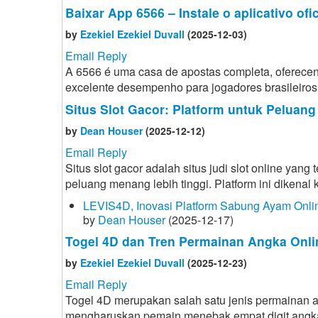
Baixar App 6566 – Instale o aplicativo ofi
by
Ezekiel Ezekiel Duvall
(2025-12-03)
Email Reply
A 6566 é uma casa de apostas completa, oferecen
excelente desempenho para jogadores brasileiros
Situs Slot Gacor: Platform untuk Peluan
by
Dean Houser
(2025-12-12)
Email Reply
Situs slot gacor adalah situs judi slot online ya
peluang menang lebih tinggi. Platform ini diken
LEVIS4D, Inovasi Platform Sabung Ayam Onli
by
Dean Houser
(2025-12-17)
Togel 4D dan Tren Permainan Angka Onli
by
Ezekiel Ezekiel Duvall
(2025-12-23)
Email Reply
Togel 4D merupakan salah satu jenis permainan a
mengharuskan pemain menebak empat digit angka 