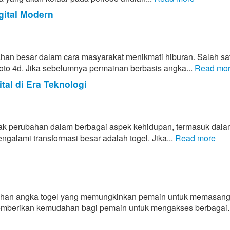
gital Modern
an besar dalam cara masyarakat menikmati hiburan. Salah sa
Toto 4d. Jika sebelumnya permainan berbasis angka...
Read mo
tal di Era Teknologi
k perubahan dalam berbagai aspek kehidupan, termasuk dala
ngalami transformasi besar adalah togel. Jika...
Read more
taruhan angka togel yang memungkinkan pemain untuk memasan
emberikan kemudahan bagi pemain untuk mengakses berbagai.