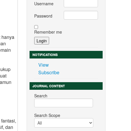
Username
Password
Remember me
t hanya
uan
emain
NOTIFICATIONS
View
Cukup
Subscribe
uat
 namun
JOURNAL CONTENT
Search
Search Scope
fantasi,
if, dan