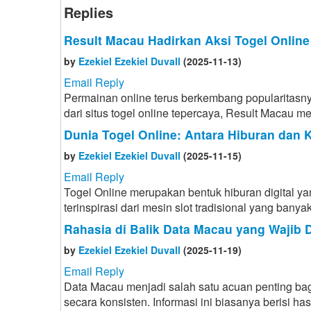
Replies
Result Macau Hadirkan Aksi Togel Online
by
Ezekiel Ezekiel Duvall
(2025-11-13)
Email Reply
Permainan online terus berkembang popularitasny
dari situs togel online tepercaya, Result Macau m
Dunia Togel Online: Antara Hiburan dan
by
Ezekiel Ezekiel Duvall
(2025-11-15)
Email Reply
Togel Online merupakan bentuk hiburan digital ya
terinspirasi dari mesin slot tradisional yang banya
Rahasia di Balik Data Macau yang Wajib 
by
Ezekiel Ezekiel Duvall
(2025-11-19)
Email Reply
Data Macau menjadi salah satu acuan penting ba
secara konsisten. Informasi ini biasanya berisi has