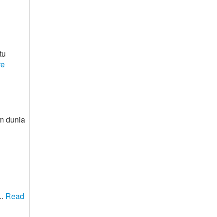
tu
re
m dunia
g
..
Read