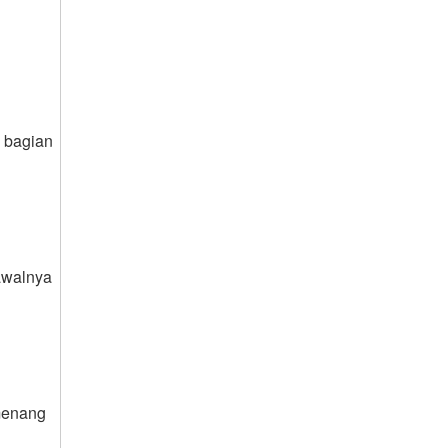
i bagian
 awalnya
 menang