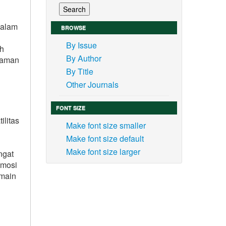
dalam
BROWSE
By Issue
ah
By Author
p aman
By Title
Other Journals
FONT SIZE
ilitas
Make font size smaller
Make font size default
Make font size larger
ngat
omosi
rmain