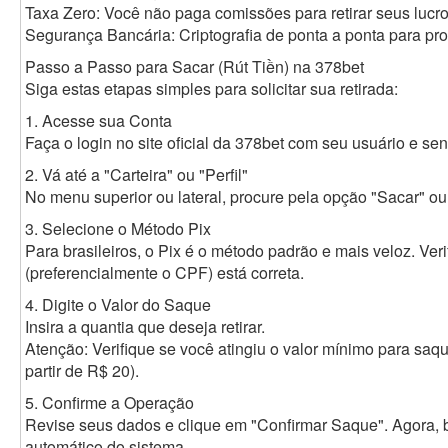
Taxa Zero: Você não paga comissões para retirar seus lucro
Segurança Bancária: Criptografia de ponta a ponta para pro
Passo a Passo para Sacar (Rút Tiền) na 378bet
Siga estas etapas simples para solicitar sua retirada:
1. Acesse sua Conta
Faça o login no site oficial da 378bet com seu usuário e se
2. Vá até a "Carteira" ou "Perfil"
No menu superior ou lateral, procure pela opção "Sacar" ou
3. Selecione o Método Pix
Para brasileiros, o Pix é o método padrão e mais veloz. Ver
(preferencialmente o CPF) está correta.
4. Digite o Valor do Saque
Insira a quantia que deseja retirar.
Atenção: Verifique se você atingiu o valor mínimo para saq
partir de R$ 20).
5. Confirme a Operação
Revise seus dados e clique em "Confirmar Saque". Agora,
automático do sistema.