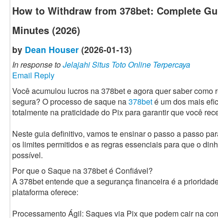
How to Withdraw from 378bet: Complete Guid
Minutes (2026)
by
Dean Houser
(2026-01-13)
In response to
Jelajahi Situs Toto Online Terpercaya
Email Reply
Você acumulou lucros na 378bet e agora quer saber como ret
segura? O processo de saque na
378bet
é um dos mais efic
totalmente na praticidade do Pix para garantir que você re
Neste guia definitivo, vamos te ensinar o passo a passo pa
os limites permitidos e as regras essenciais para que o din
possível.
Por que o Saque na 378bet é Confiável?
A 378bet entende que a segurança financeira é a prioridade 
plataforma oferece:
Processamento Ágil: Saques via Pix que podem cair na co