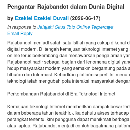
Pengantar Rajabandot dalam Dunia Digital
by
Ezekiel Ezekiel Duvall
(2026-06-17)
In response to
Jelajahi Situs Toto Online Terpercaya
Email Reply
Rajabandot menjadi salah satu istilah yang cukup dikenal
digital modern. Di tengah kemajuan teknologi internet yang
online terus berkembang dan menawarkan pengalaman yang
Rajabandot hadir sebagai bagian dari fenomena digital y
hidup masyarakat modern yang semakin bergantung pada a
hiburan dan informasi. Kehadiran platform seperti ini men
teknologi telah mengubah pola interaksi masyarakat dengan 
Perkembangan Rajabandot di Era Teknologi Internet
Kemajuan teknologi internet memberikan dampak besar te
dalam beberapa tahun terakhir. Jika dahulu akses terhadap 
perangkat tertentu, kini pengguna dapat menikmati berbag
atau laptop. Rajabandot menjadi contoh bagaimana platform