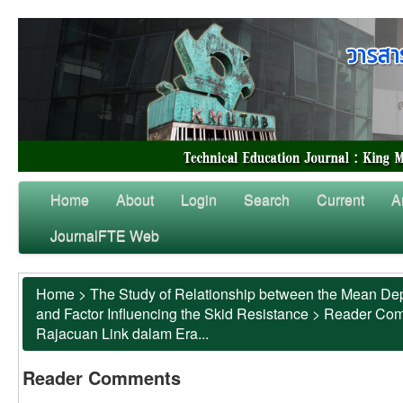
Home
About
Login
Search
Current
A
JournalFTE Web
Home
>
The Study of Relationship between the Mean Dep
and Factor Influencing the Skid Resistance
>
Reader Co
Rajacuan Link dalam Era...
Reader Comments