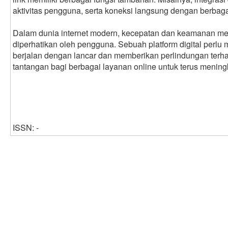
aktivitas pengguna, serta koneksi langsung dengan berbagai
Dalam dunia internet modern, kecepatan dan keamanan me
diperhatikan oleh pengguna. Sebuah platform digital perlu
berjalan dengan lancar dan memberikan perlindungan terha
tantangan bagi berbagai layanan online untuk terus mening
ISSN: -