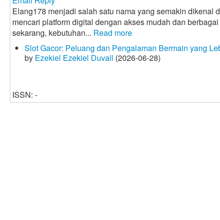
Email Reply
Elang178 menjadi salah satu nama yang semakin dikenal d
mencari platform digital dengan akses mudah dan berbagai f
sekarang, kebutuhan...
Read more
Slot Gacor: Peluang dan Pengalaman Bermain yang Le
by
Ezekiel Ezekiel Duvall
(2026-06-28)
ISSN: -