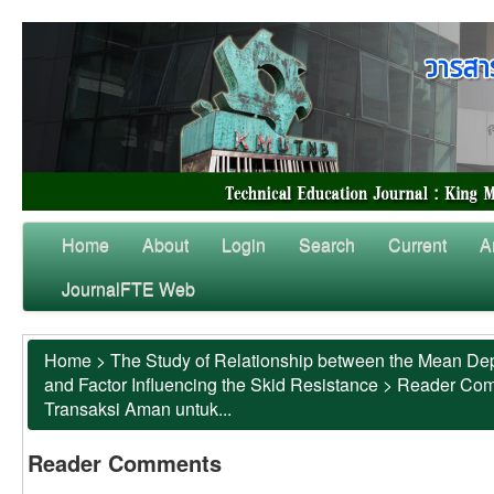
Home
About
Login
Search
Current
A
JournalFTE Web
Home
>
The Study of Relationship between the Mean Dep
and Factor Influencing the Skid Resistance
>
Reader Co
Transaksi Aman untuk...
Reader Comments