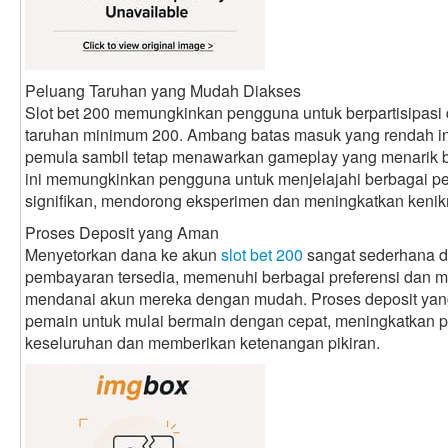
Peluang Taruhan yang Mudah Diakses
Slot bet 200 memungkinkan pengguna untuk berpartisipasi 
taruhan minimum 200. Ambang batas masuk yang rendah i
pemula sambil tetap menawarkan gameplay yang menarik b
ini memungkinkan pengguna untuk menjelajahi berbagai per
signifikan, mendorong eksperimen dan meningkatkan kenik
Proses Deposit yang Aman
Menyetorkan dana ke akun
slot bet 200
sangat sederhana d
pembayaran tersedia, memenuhi berbagai preferensi dan
mendanai akun mereka dengan mudah. Proses deposit yan
pemain untuk mulai bermain dengan cepat, meningkatkan
keseluruhan dan memberikan ketenangan pikiran.