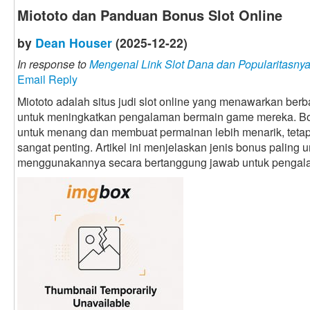
Miototo dan Panduan Bonus Slot Online
by
Dean Houser
(2025-12-22)
In response to
Mengenal Link Slot Dana dan Popularitasnya
Email Reply
Miototo adalah situs judi slot online yang menawarkan be
untuk meningkatkan pengalaman bermain game mereka. B
untuk menang dan membuat permainan lebih menarik, teta
sangat penting. Artikel ini menjelaskan jenis bonus paling
menggunakannya secara bertanggung jawab untuk penga