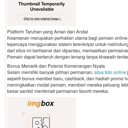
Platform Taruhan yang Aman dan Andal
Keamanan merupakan perhatian utama bagi pemain online, d
tepercaya menggunakan sistem terenkripsi untuk melindung
dari situs ini berlisensi dan dipantau, memastikan permaina
Pemain dapat bertaruh dengan tenang tanpa khawatir tenta
Bonus Menarik dan Potensi Kemenangan Nyata
Selain memiliki banyak pilihan permainan,
situs toto online
seperti bonus member baru, cashback, dan hadiah promo h
meningkatkan modal pemain, memberi mereka peluang leb
besar sambil menikmati permainan favorit mereka.