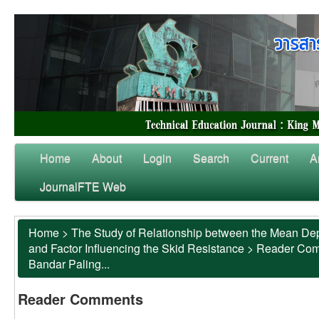
Home
About
Login
Search
Current
A
JournalFTE Web
Home
>
The Study of Relationship between the Mean Dep
and Factor Influencing the Skid Resistance
>
Reader Co
Bandar Paling...
Reader Comments