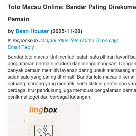
Toto Macau Online: Bandar Paling Direkome
Pemain
by
Dean Houser
(2025-11-28)
In response to
Jelajahi Situs Toto Online Terpercaya
Email Reply
Bandar toto macau kini menjadi salah satu pilihan favorit 
pengalaman bermain modern dan menguntungkan. Dengan p
banyak pemain memilih layanan daring untuk memasang a
salah satu yang paling diminati. Bandar toto macau dikenal 
peluang menang yang menarik, serta sistem permainan yan
berbagai fitur pendukung juga membuat pengalaman berma
penikmat togel dari berbagai kalangan.