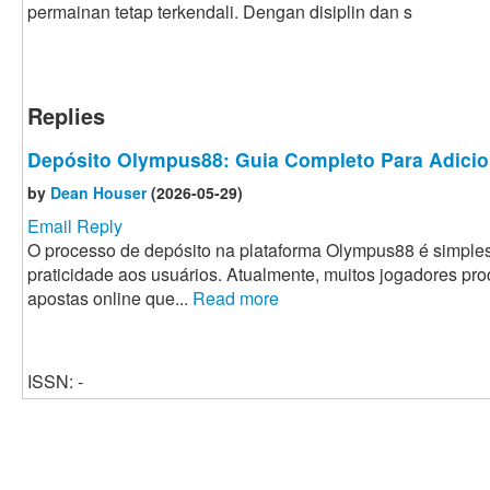
permainan tetap terkendali. Dengan disiplin dan s
Replies
Depósito Olympus88: Guia Completo Para Adici
by
Dean Houser
(2026-05-29)
Email Reply
O processo de depósito na plataforma Olympus88 é simples,
praticidade aos usuários. Atualmente, muitos jogadores p
apostas online que...
Read more
ISSN: -