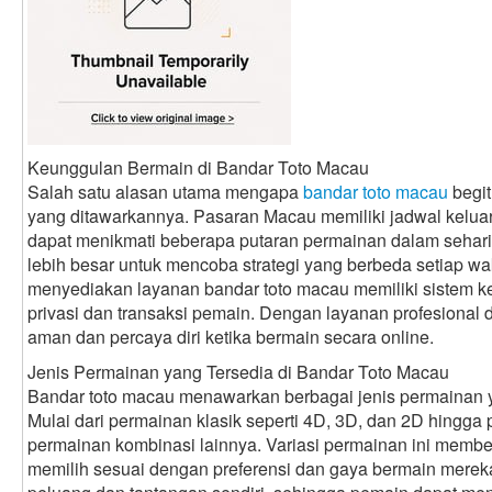
Keunggulan Bermain di Bandar Toto Macau
Salah satu alasan utama mengapa
bandar toto macau
begit
yang ditawarkannya. Pasaran Macau memiliki jadwal kelua
dapat menikmati beberapa putaran permainan dalam sehari.
lebih besar untuk mencoba strategi yang berbeda setiap wak
menyediakan layanan bandar toto macau memiliki sistem
privasi dan transaksi pemain. Dengan layanan profesional 
aman dan percaya diri ketika bermain secara online.
Jenis Permainan yang Tersedia di Bandar Toto Macau
Bandar toto macau menawarkan berbagai jenis permainan 
Mulai dari permainan klasik seperti 4D, 3D, dan 2D hingga 
permainan kombinasi lainnya. Variasi permainan ini memberi
memilih sesuai dengan preferensi dan gaya bermain mereka