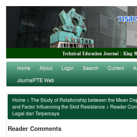
Home
About
Login
Search
Current
A
JournalFTE Web
Home
>
The Study of Relationship between the Mean Dep
and Factor Influencing the Skid Resistance
>
Reader Co
Legal dan Terpercaya
Reader Comments