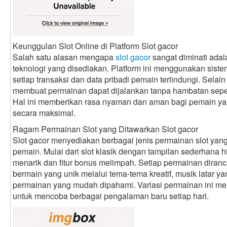
Keunggulan Slot Online di Platform Slot gacor
Salah satu alasan mengapa
slot gacor
sangat diminati adal
teknologi yang disediakan. Platform ini menggunakan sis
setiap transaksi dan data pribadi pemain terlindungi. Selain
membuat permainan dapat dijalankan tanpa hambatan sepert
Hal ini memberikan rasa nyaman dan aman bagi pemain yan
secara maksimal.
Ragam Permainan Slot yang Ditawarkan Slot gacor
Slot gacor menyediakan berbagai jenis permainan slot yang
pemain. Mulai dari slot klasik dengan tampilan sederhana h
menarik dan fitur bonus melimpah. Setiap permainan dira
bermain yang unik melalui tema-tema kreatif, musik latar y
permainan yang mudah dipahami. Variasi permainan ini m
untuk mencoba berbagai pengalaman baru setiap hari.