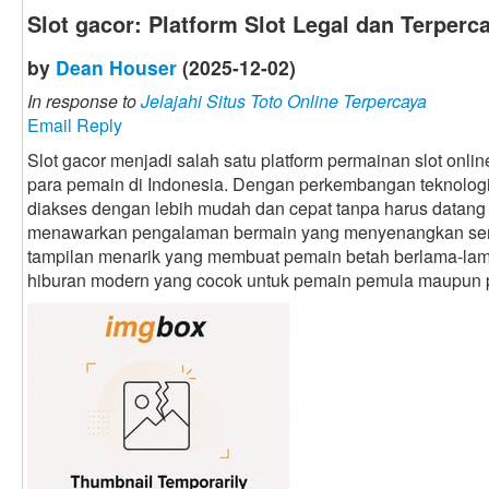
Slot gacor: Platform Slot Legal dan Terperc
by
Dean Houser
(2025-12-02)
In response to
Jelajahi Situs Toto Online Terpercaya
Email Reply
Slot gacor menjadi salah satu platform permainan slot onli
para pemain di Indonesia. Dengan perkembangan teknologi d
diakses dengan lebih mudah dan cepat tanpa harus datang ke
menawarkan pengalaman bermain yang menyenangkan ser
tampilan menarik yang membuat pemain betah berlama-lama.
hiburan modern yang cocok untuk pemain pemula maupun p