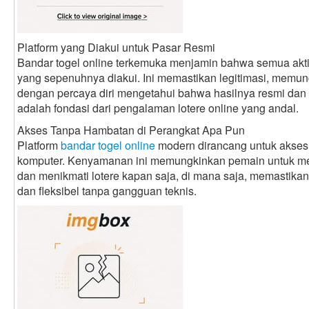
Platform yang Diakui untuk Pasar Resmi
Bandar togel online terkemuka menjamin bahwa semua aktivi
yang sepenuhnya diakui. Ini memastikan legitimasi, memun
dengan percaya diri mengetahui bahwa hasilnya resmi dan 
adalah fondasi dari pengalaman lotere online yang andal.
Akses Tanpa Hambatan di Perangkat Apa Pun
Platform
bandar togel online
modern dirancang untuk aksesib
komputer. Kenyamanan ini memungkinkan pemain untuk me
dan menikmati lotere kapan saja, di mana saja, memastik
dan fleksibel tanpa gangguan teknis.