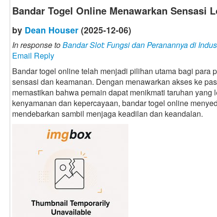
Bandar Togel Online Menawarkan Sensasi L
by
Dean Houser
(2025-12-06)
In response to
Bandar Slot: Fungsi dan Peranannya di Indus
Email Reply
Bandar togel online telah menjadi pilihan utama bagi para
sensasi dan keamanan. Dengan menawarkan akses ke pasar l
memastikan bahwa pemain dapat menikmati taruhan yang l
kenyamanan dan kepercayaan, bandar togel online menye
mendebarkan sambil menjaga keadilan dan keandalan.