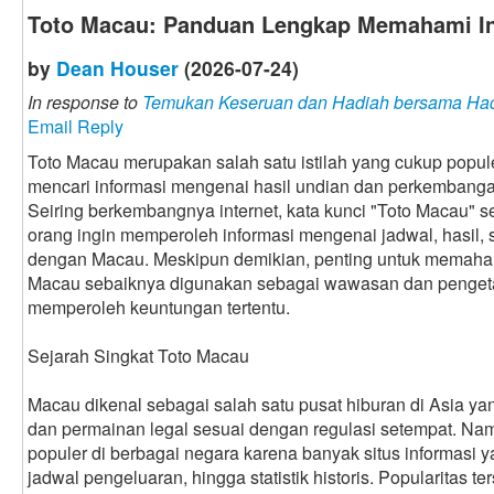
Toto Macau: Panduan Lengkap Memahami In
by
Dean Houser
(2026-07-24)
In response to
Temukan Keseruan dan Hadiah bersama Had
Email Reply
Toto Macau merupakan salah satu istilah yang cukup popul
mencari informasi mengenai hasil undian dan perkembanga
Seiring berkembangnya internet, kata kunci "Toto Macau" s
orang ingin memperoleh informasi mengenai jadwal, hasil, s
dengan Macau. Meskipun demikian, penting untuk memaha
Macau sebaiknya digunakan sebagai wawasan dan pengeta
memperoleh keuntungan tertentu.
Sejarah Singkat Toto Macau
Macau dikenal sebagai salah satu pusat hiburan di Asia yang
dan permainan legal sesuai dengan regulasi setempat. N
populer di berbagai negara karena banyak situs informasi 
jadwal pengeluaran, hingga statistik historis. Popularitas t