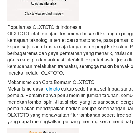
Popularitas OLXTOTO di Indonesia
OLXTOTO telah menjadi fenomena besar di kalangan pengge
kemajuan teknologi internet dan smartphone, para pemain
kapan saja dan di mana saja tanpa harus pergi ke kasino
berbagai tema dan gaya permainan yang menarik, mulai dari
grafis canggih dan animasi interaktif. Popularitas ini juga
kemudahan melakukan transaksi, sehingga makin banyak o
mereka melalui OLXTOTO.
Mekanisme dan Cara Bermain OLXTOTO
Mekanisme dasar
olxtoto
cukup sederhana, sehingga sanga
pemula. Pemain hanya perlu memilih jumlah taruhan, kemu
menekan tombol spin. Jika simbol yang keluar sesuai den
pemain akan mendapatkan hadiah berupa kemenangan uang
OLXTOTO yang menawarkan fitur tambahan seperti free spi
yang dapat meningkatkan peluang menang serta membuat p