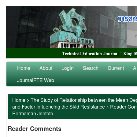
Home
About
Login
Search
Current
A
JournalFTE Web
Home
>
The Study of Relationship between the Mean Dep
and Factor Influencing the Skid Resistance
>
Reader Co
Permainan Jnetoto
Reader Comments