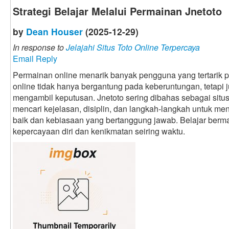
Strategi Belajar Melalui Permainan Jnetoto
by
Dean Houser
(2025-12-29)
In response to
Jelajahi Situs Toto Online Terpercaya
Email Reply
Permainan online menarik banyak pengguna yang tertarik pad
online tidak hanya bergantung pada keberuntungan, tetap
mengambil keputusan. Jnetoto sering dibahas sebagai situ
mencari kejelasan, disiplin, dan langkah-langkah untuk m
baik dan kebiasaan yang bertanggung jawab. Belajar berm
kepercayaan diri dan kenikmatan seiring waktu.