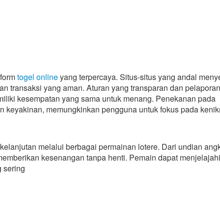
tform
togel online
yang terpercaya. Situs-situs yang andal men
dan transaksi yang aman. Aturan yang transparan dan pelaporan
iliki kesempatan yang sama untuk menang. Penekanan pada
n keyakinan, memungkinkan pengguna untuk fokus pada keni
rkelanjutan melalui berbagai permainan lotere. Dari undian ang
ni memberikan kesenangan tanpa henti. Pemain dapat menjelajah
g sering