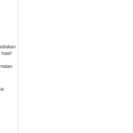
yediakan
 hasil
kmatan
ka
i