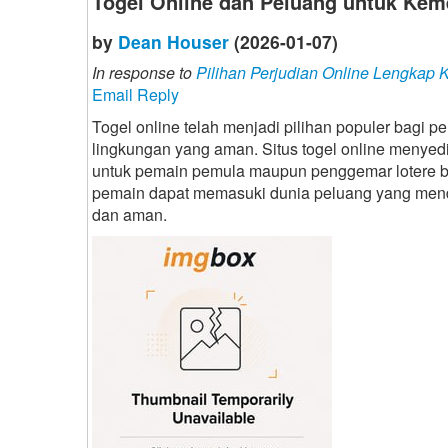
Togel Online dan Peluang untuk Ke
by
Dean Houser
(2026-01-07)
In response to
Pilihan Perjudian Online Lengkap 
Email Reply
Togel online telah menjadi pilihan populer bagi 
lingkungan yang aman. Situs togel online menyedia
untuk pemain pemula maupun penggemar lotere be
pemain dapat memasuki dunia peluang yang men
dan aman.