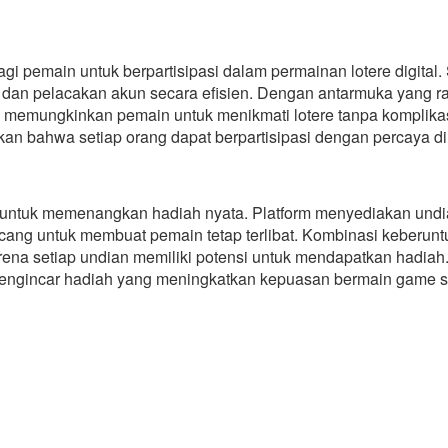
gi pemain untuk berpartisipasi dalam permainan lotere digital. 
n, dan pelacakan akun secara efisien. Dengan antarmuka yang 
ne memungkinkan pemain untuk menikmati lotere tanpa komplikas
an bahwa setiap orang dapat berpartisipasi dengan percaya di
n untuk memenangkan hadiah nyata. Platform menyediakan und
ncang untuk membuat pemain tetap terlibat. Kombinasi keberun
rena setiap undian memiliki potensi untuk mendapatkan hadiah
 mengincar hadiah yang meningkatkan kepuasan bermain game 