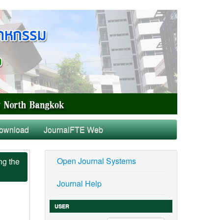
ownload
JournalFTE Web
Open Journal Systems
ng the
Journal Help
USER