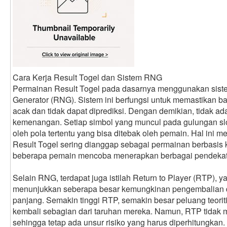
Cara Kerja Result Togel dan Sistem RNG
Permainan Result Togel pada dasarnya menggunakan sis
Generator (RNG). Sistem ini berfungsi untuk memastikan ba
acak dan tidak dapat diprediksi. Dengan demikian, tidak ad
kemenangan. Setiap simbol yang muncul pada gulungan slot
oleh pola tertentu yang bisa ditebak oleh pemain. Hal ini 
Result Togel sering dianggap sebagai permainan berbasis
beberapa pemain mencoba menerapkan berbagai pendekatan 
Selain RNG, terdapat juga istilah Return to Player (RTP), ya
menunjukkan seberapa besar kemungkinan pengembalian 
panjang. Semakin tinggi RTP, semakin besar peluang teori
kembali sebagian dari taruhan mereka. Namun, RTP tidak 
sehingga tetap ada unsur risiko yang harus diperhitungkan.