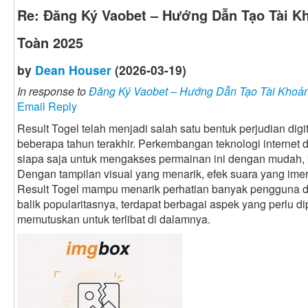
Re: Đăng Ký Vaobet – Hướng Dẫn Tạo Tài 
Toàn 2025
by
Dean Houser
(2026-03-19)
In response to
Đăng Ký Vaobet – Hướng Dẫn Tạo Tài Khoả
Email Reply
Result Togel telah menjadi salah satu bentuk perjudian digi
beberapa tahun terakhir. Perkembangan teknologi interne
siapa saja untuk mengakses permainan ini dengan mudah, 
Dengan tampilan visual yang menarik, efek suara yang imers
Result Togel mampu menarik perhatian banyak pengguna da
balik popularitasnya, terdapat berbagai aspek yang perlu
memutuskan untuk terlibat di dalamnya.