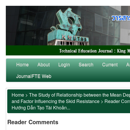
Home
About
Login
Search
Current
A
JournalFTE Web
Home
>
The Study of Relationship between the Mean Dep
and Factor Influencing the Skid Resistance
>
Reader Co
Hướng Dẫn Tạo Tài Khoản...
Reader Comments