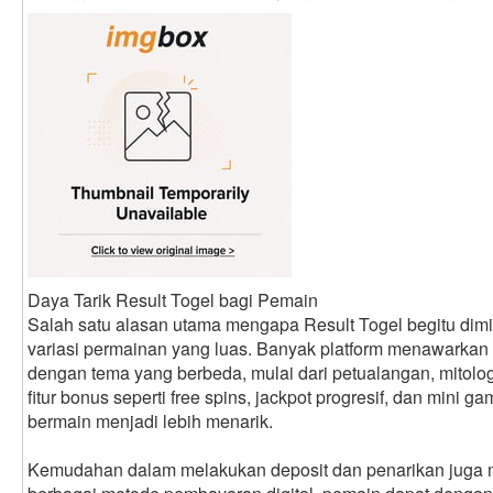
Daya Tarik Result Togel bagi Pemain
Salah satu alasan utama mengapa Result Togel begitu dim
variasi permainan yang luas. Banyak platform menawarkan r
dengan tema yang berbeda, mulai dari petualangan, mitologi
fitur bonus seperti free spins, jackpot progresif, dan mi
bermain menjadi lebih menarik.
Kemudahan dalam melakukan deposit dan penarikan juga 