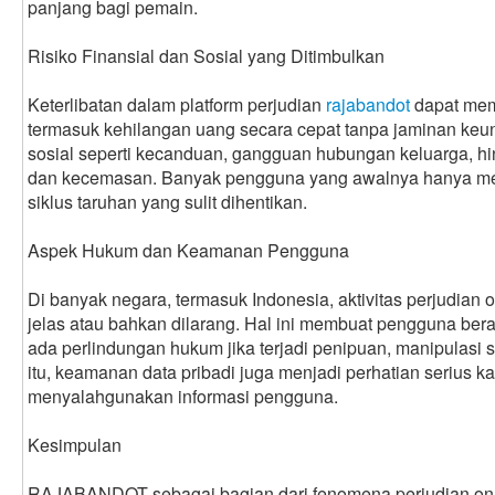
panjang bagi pemain.
Risiko Finansial dan Sosial yang Ditimbulkan
Keterlibatan dalam platform perjudian
rajabandot
dapat memb
termasuk kehilangan uang secara cepat tanpa jaminan keun
sosial seperti kecanduan, gangguan hubungan keluarga, hin
dan kecemasan. Banyak pengguna yang awalnya hanya men
siklus taruhan yang sulit dihentikan.
Aspek Hukum dan Keamanan Pengguna
Di banyak negara, termasuk Indonesia, aktivitas perjudian on
jelas atau bahkan dilarang. Hal ini membuat pengguna bera
ada perlindungan hukum jika terjadi penipuan, manipulasi s
itu, keamanan data pribadi juga menjadi perhatian serius ka
menyalahgunakan informasi pengguna.
Kesimpulan
RAJABANDOT sebagai bagian dari fenomena perjudian on