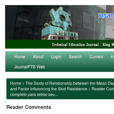
Home
About
Login
Search
Current
A
JournalFTE Web
Home
>
The Study of Relationship between the Mean Dep
and Factor Influencing the Skid Resistance
>
Reader Co
completo para retirar seu...
Reader Comments